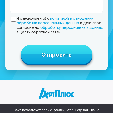
Я ознакомлен(а) с
политикой в отношении
обработки персональных данных
и даю свое
согласие на
обработку персональных данных
в целях обратной связи.
Сайт использует cookie-файлы, чтобы сделать ваше
Главная
Цены
Работы
Контакты