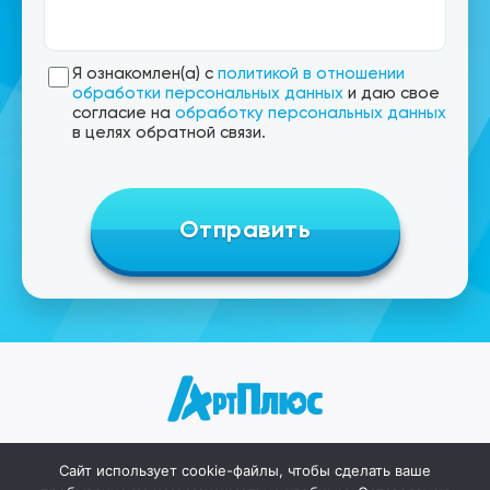
Я ознакомлен(а) с
политикой в отношении
обработки персональных данных
и даю свое
согласие на
обработку персональных данных
в целях обратной связи.
Сайт использует cookie-файлы, чтобы сделать ваше
Главная
Цены
Работы
Контакты