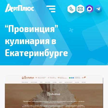
“Провинция”
кулинария в
Екатеринбурге