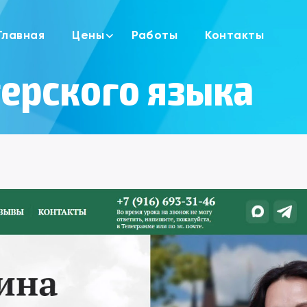
Главная
Цены
Работы
Контакты
Сайт визитка
герского языка
Лендинг пейдж
Сайт портфолио
Сайт блог
Корпоративный сайт
Сайт каталог
Интернет магазин