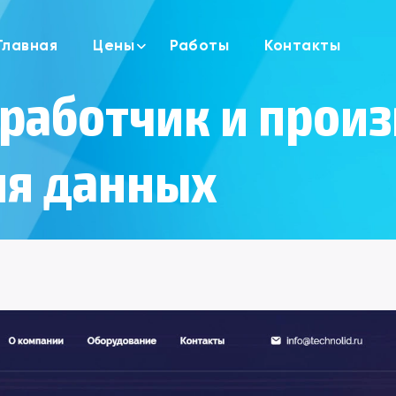
Главная
Цены
Работы
Контакты
Сайт визитка
зработчик и прои
Лендинг пейдж
Сайт портфолио
ия данных
Сайт блог
Корпоративный сайта
Сайт каталог
Интернет магазин